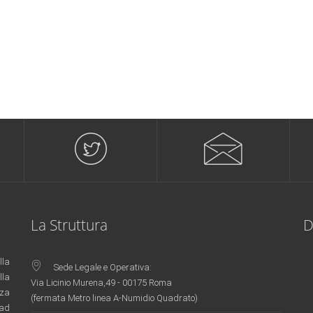
La Struttura
D
lla
Sede Legale e Operativa:
lla
Via Licinio Murena,49 - 00175 Roma
nza
(fermata Metro linea A-Numidio Quadrato)
 ad