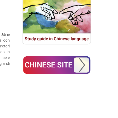
 Udine
ca con
ratori
ico in
iacere
grandi