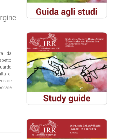
ergine
ra da
petto
iguarda
tta di
avorare
borare