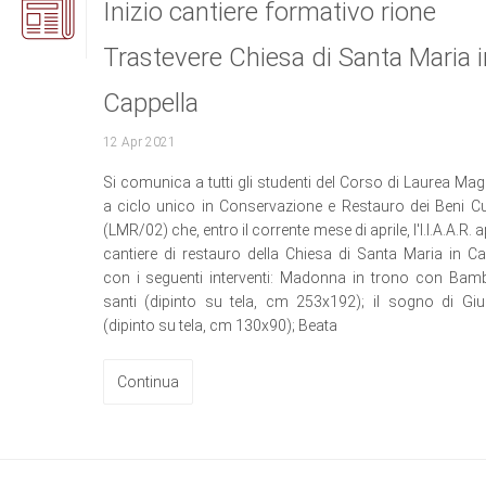
Inizio cantiere formativo rione
Trastevere Chiesa di Santa Maria i
Cappella
12 Apr 2021
Si comunica a tutti gli studenti del Corso di Laurea Magi
a ciclo unico in Conservazione e Restauro dei Beni Cul
(LMR/02) che, entro il corrente mese di aprile, l'I.I.A.A.R. ap
cantiere di restauro della Chiesa di Santa Maria in Ca
con i seguenti interventi: Madonna in trono con Bam
santi (dipinto su tela, cm 253x192); il sogno di Gi
(dipinto su tela, cm 130x90); Beata
Continua