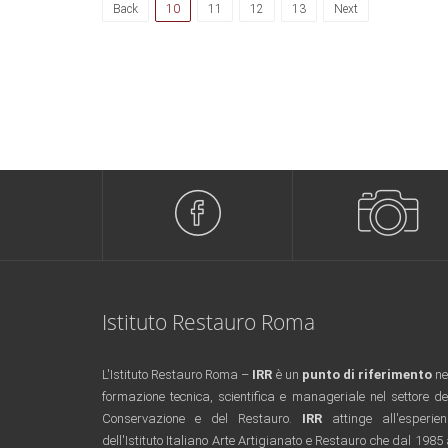
(current)
Back
10
11
12
13
Next
Istituto Restauro Roma
L'Istituto Restauro Roma –
IRR
è un
punto di riferimento
ne
formazione tecnica, scientifica e manageriale nel settore de
Conservazione e del Restauro.
IRR
attinge all'esperie
dell'Istituto Italiano Arte Artigianato e Restauro che dal 1985