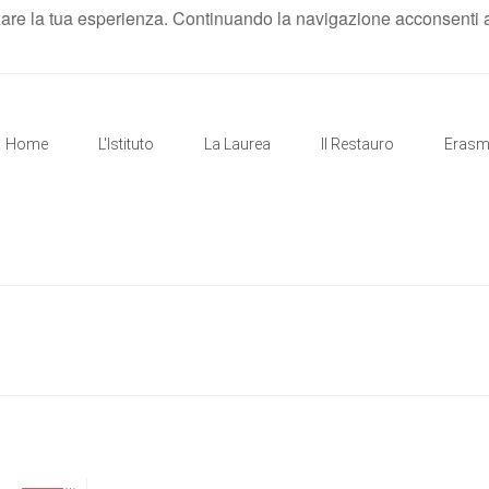
zare la tua esperienza. Continuando la navigazione acconsenti al 
Home
L'Istituto
La Laurea
Il Restauro
Eras