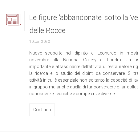
Le figure 'abbandonate’ sotto la V
delle Rocce
10 Jan 2020
Nuove scoperte nel dipinto di Leonardo in most
novembre alla National Gallery di Londra. Un as
importante e affascinante dell’attività di restauratore r
la ricerca e lo studio dei dipinti da conservare. Si tra
attività in cui è essenziale non soltanto la capacità di l
in gruppo ma anche quella di far convergere e far colla
conoscenze, tecniche e competenze diverse
Continua