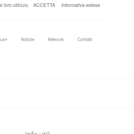
loro utilizzo.
ACCETTA
Informativa estesa
IT
|
EN
mus+
Notizie
Network
Contatti