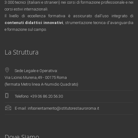
3.000 tecnici (italiani e stranieri) nei corsi di formazione professionale e nei
corsi estivi internazionali.
Il livello di eccellenza formativa è assicurato dall'uso integrato di
contenuti didattici innovativi
, strumentazione tecnica d'avanguardia
e formazione sul campo.
rolex replica
replica orologi
La Struttura
Sede Legale e Operativa:
Via Licinio Murena,49 - 00175 Roma
(fermata Metro linea A-Numidio Quadrato)
Telefono:
+39 06 86.20.56.30
E-mail:
infoorientamento@istitutorestauroroma.it
Innovative teaching content, cutting-edge technical instruments and on-site
training
fake rolex
. The comprehensive application ensures the excellence
level of training..
Dove Siamo