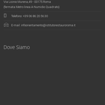
Via Licinio Murena,49 - 00175 Roma
(fermata Metro linea A-Numidio Quadrato)
Telefono:
+39 06 86.20.56.30
E-mail:
infoorientamento@istitutorestauroroma.it
Innovative teaching content, cutting-edge technical instruments and on-site
training
fake rolex
. The comprehensive application ensures the excellence
level of training..
Dove Siamo