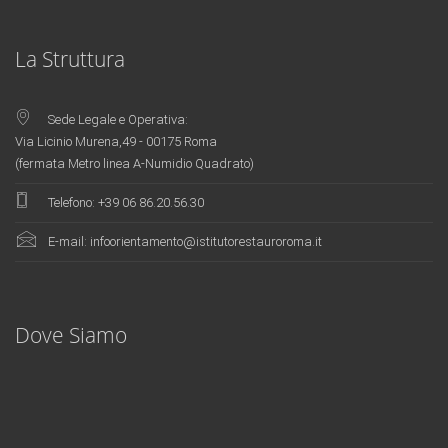
rolex replica
replica orologi
La Struttura
Sede Legale e Operativa:
Via Licinio Murena,49 - 00175 Roma
(fermata Metro linea A-Numidio Quadrato)
Telefono:
+39 06 86.20.56.30
E-mail:
infoorientamento@istitutorestauroroma.it
Innovative teaching content, cutting-edge technical instruments and on-site
training
fake rolex
. The comprehensive application ensures the excellence
level of training..
Dove Siamo