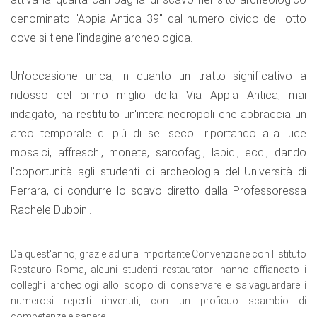
denominato "Appia Antica 39" dal numero civico del lotto
dove si tiene l'indagine archeologica.
Un'occasione unica, in quanto un tratto significativo a
ridosso del primo miglio della Via Appia Antica, mai
indagato, ha restituito un'intera necropoli che abbraccia un
arco temporale di più di sei secoli riportando alla luce
mosaici, affreschi, monete, sarcofagi, lapidi, ecc., dando
l'opportunità agli studenti di archeologia dell'Università di
Ferrara, di condurre lo scavo diretto dalla Professoressa
Rachele Dubbini.
replica watches
dupe Rolex
Da quest'anno, grazie ad una importante Convenzione con l'Istituto
Restauro Roma, alcuni studenti restauratori hanno affiancato i
colleghi archeologi allo scopo di conservare e salvaguardare i
numerosi reperti rinvenuti, con un proficuo scambio di
competenze e sapere.