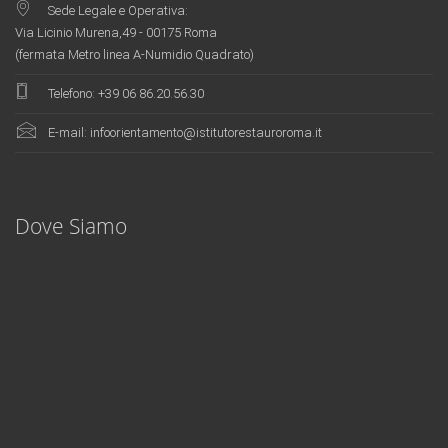
Sede Legale e Operativa:
Via Licinio Murena,49 - 00175 Roma
(fermata Metro linea A-Numidio Quadrato)
Telefono:
+39 06 86.20.56.30
E-mail:
infoorientamento@istitutorestauroroma.it
Innovative teaching content, cutting-edge technical instruments and on-site
training
fake rolex
. The comprehensive application ensures the excellence
level of training..
Dove Siamo