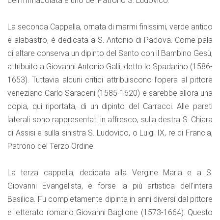
dell'Immacolata e uno del Patrono S. Ludovico.
La seconda Cappella, ornata di marmi finissimi, verde antico
e alabastro, è dedicata a S. Antonio di Padova. Come pala
di altare conserva un dipinto del Santo con il Bambino Gesù,
attribuito a Giovanni Antonio Galli, detto lo Spadarino (1586-
1653). Tuttavia alcuni critici attribuiscono l’opera al pittore
veneziano Carlo Saraceni (1585-1620) e sarebbe allora una
copia, qui riportata, di un dipinto del Carracci. Alle pareti
laterali sono rappresentati in affresco, sulla destra S. Chiara
di Assisi e sulla sinistra S. Ludovico, o Luigi IX, re di Francia,
Patrono del Terzo Ordine.
La terza cappella, dedicata alla Vergine Maria e a S.
Giovanni Evangelista, è forse la più artistica dell’intera
Basilica. Fu completamente dipinta in anni diversi dal pittore
e letterato romano Giovanni Baglione (1573-1664). Questo