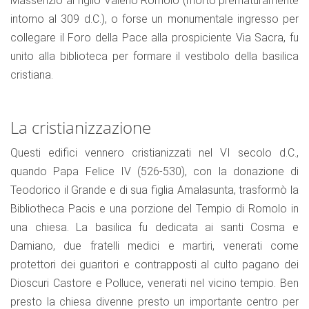
Massenzio al figlio Valerio Romolo (morto prematuramente
intorno al 309 d.C.), o forse un monumentale ingresso per
collegare il Foro della Pace alla prospiciente Via Sacra, fu
unito alla biblioteca per formare il vestibolo della basilica
cristiana.
La cristianizzazione
Questi edifici vennero cristianizzati nel VI secolo d.C.,
quando Papa Felice IV (526-530), con la donazione di
Teodorico il Grande e di sua figlia Amalasunta, trasformò la
Bibliotheca Pacis e una porzione del Tempio di Romolo in
una chiesa. La basilica fu dedicata ai santi Cosma e
Damiano, due fratelli medici e martiri, venerati come
protettori dei guaritori e contrapposti al culto pagano dei
Dioscuri Castore e Polluce, venerati nel vicino tempio. Ben
presto la chiesa divenne presto un importante centro per