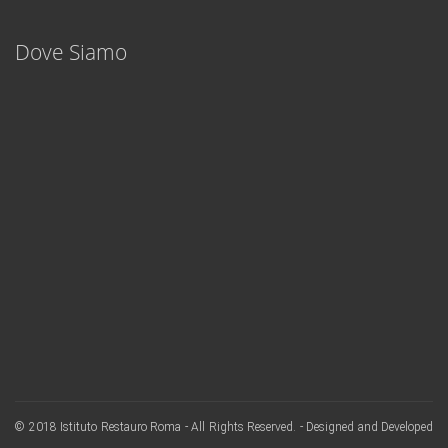
training
fake rolex
. The comprehensive application ensures the excellence
level of training..
Dove Siamo
© 2018 Istituto Restauro Roma - All Rights Reserved. - Designed and Developed