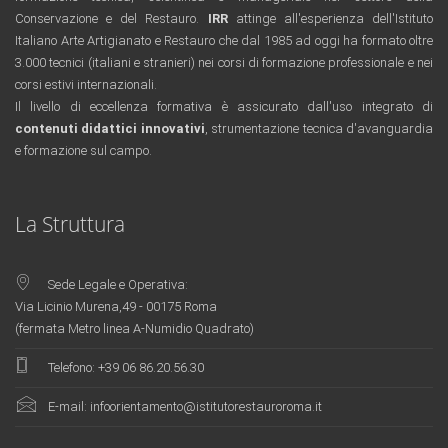
Conservazione e del Restauro.
IRR
attinge all'esperienza dell'Istituto
Italiano Arte Artigianato e Restauro che dal 1985 ad oggi ha formato oltre
3.000 tecnici (italiani e stranieri) nei corsi di formazione professionale e nei
corsi estivi internazionali.
Il livello di eccellenza formativa è assicurato dall'uso integrato di
contenuti didattici innovativi
, strumentazione tecnica d'avanguardia
e formazione sul campo.
rolex replica
replica orologi
La Struttura
Sede Legale e Operativa:
Via Licinio Murena,49 - 00175 Roma
(fermata Metro linea A-Numidio Quadrato)
Telefono:
+39 06 86.20.56.30
E-mail:
infoorientamento@istitutorestauroroma.it
Innovative teaching content, cutting-edge technical instruments and on-site