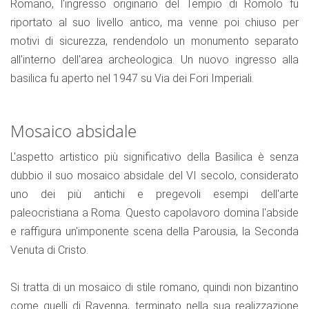
Romano, l'ingresso originario del Tempio di Romolo fu
riportato al suo livello antico, ma venne poi chiuso per
motivi di sicurezza, rendendolo un monumento separato
all'interno dell'area archeologica. Un nuovo ingresso alla
basilica fu aperto nel 1947 su Via dei Fori Imperiali.
Mosaico absidale
dupe Rolex
Rolex imitate
L'aspetto artistico più significativo della Basilica è senza
dubbio il suo mosaico absidale del VI secolo, considerato
uno dei più antichi e pregevoli esempi dell'arte
paleocristiana a Roma. Questo capolavoro domina l'abside
e raffigura un'imponente scena della Parousia, la Seconda
Venuta di Cristo.
Si tratta di un mosaico di stile romano, quindi non bizantino
come quelli di Ravenna, terminato nella sua realizzazione