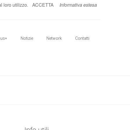
loro utilizzo.
ACCETTA
Informativa estesa
IT
|
EN
mus+
Notizie
Network
Contatti
Info utili