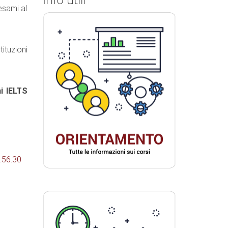
esami al
ituzioni
mi IELTS
.56.30