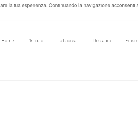
zare la tua esperienza. Continuando la navigazione acconsenti al 
Home
L'Istituto
La Laurea
Il Restauro
Eras