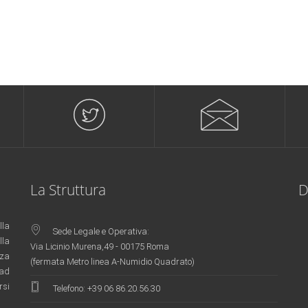
La Struttura
D
lla
Sede Legale e Operativa:
lla
Via Licinio Murena,49 - 00175 Roma
nza
(fermata Metro linea A-Numidio Quadrato)
 ad
rsi
Telefono:
+39 06 86.20.56.30